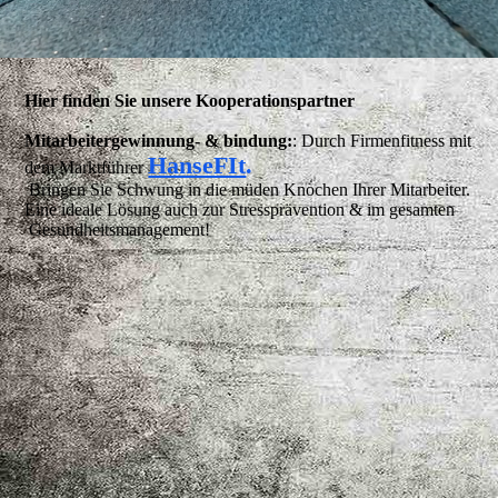
Hier finden Sie unsere Kooperationspartner
Mitarbeitergewinnung- & bindung:
: Durch Firmenfitness mit
HanseFIt
.
dem Marktführer
Bringen Sie Schwung in die müden Knochen Ihrer Mitarbeiter.
Eine ideale Lösung auch zur Stressprävention & im gesamten
Gesundheitsmanagement!